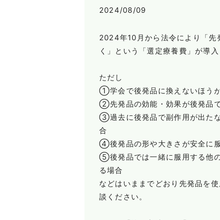
2024/08/09
2024年10月から法令により「
く」という「選定療養費」が導入
ただし
①学会で後発品に換えないほう
②先発品の効能・効果が後発品
③過去に後発品で副作用が出た
合
④後発品の形や大きさが安全に
⑤後発品では一緒に服用する他
る場合
などはいままでどおり先発品を使
談ください。